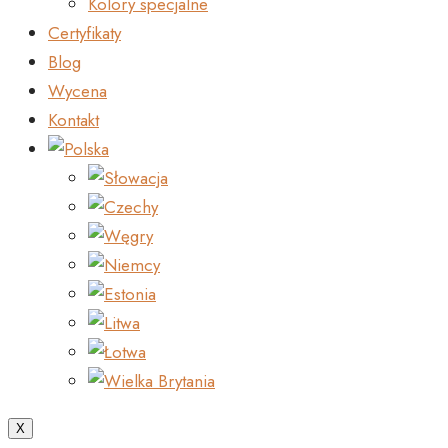
Kolory specjalne
Certyfikaty
Blog
Wycena
Kontakt
X